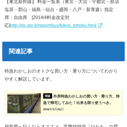
【東北新幹線】 料金一覧表（東京・大宮・宇都宮・那須
塩原・郡山・福島・仙台・盛岡・八戸・新青森）指定
席・自由席 [2014/4料金改定対
応]
http://ds.skr.jp/report/bus/tokyo_tohoku.html
関連記事
特急わかしおのオトクな買い方・乗り方についてわかり
やすく解説しています。
外房特急わかしおの買い方・乗り方。特
急で帰宅してみた！出来る限り使うべき。
2016年5月26日
福島県へ行くならオススメ。常磐線特急「ひたち」の買