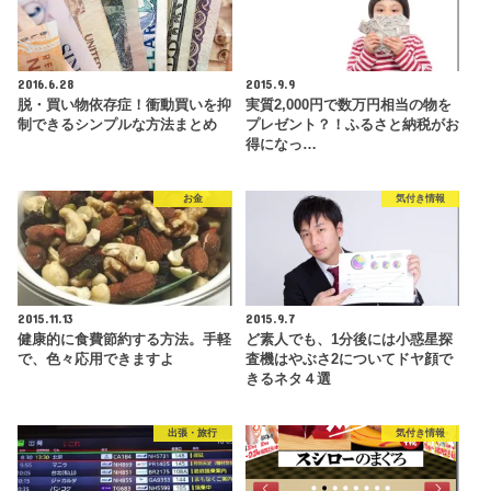
2016.6.28
2015.9.9
脱・買い物依存症！衝動買いを抑
実質2,000円で数万円相当の物を
制できるシンプルな方法まとめ
プレゼント？！ふるさと納税がお
得になっ…
お金
気付き情報
2015.11.13
2015.9.7
健康的に食費節約する方法。手軽
ど素人でも、1分後には小惑星探
で、色々応用できますよ
査機はやぶさ2についてドヤ顔で
きるネタ４選
出張・旅行
気付き情報