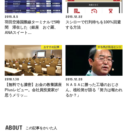
2015.8.5
2015.12.22
羽田空港国際線ターミナルで5時
スシローで行列待ちを100%回避
間 滞在した（銀座 おぐ羅、
する方法
ANAスイート…
おすすめ記事
やる気が出るヒント
2018.1.30
2015.12.20
【無料でも濃密】お金の教養講座
ＮＡＳＡに勝った工場のおじさ
Plusレビュー。会社員投資家が
ん、植松努が語る「努力は報われ
思うメリッ…
るか？」
ABOUT
この記事をかいた人