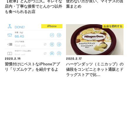
【君津】とんかつ三久。キレイな
使わない方が良い、マイナスの言
店内・丁寧な接客でとんかつ以外
葉まとめ
も食べられるお店
iPhone
お金を節約する
2020.2.19
2020.2.17
習慣付けにベストなiPhoneアプ
ハーゲンダッツ（ミニカップ）の
リ「リズムケア」を紹介するよ
値段をコンビニとネット通販とド
ラッグストアで比…