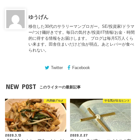
ゆうげん
移住した30代のサラリーマンブロガー。SE/投資家/ドラマ
ー/つけ麺好きです。毎日の気付き/投資/IT情報/お金・時間
的に得する情報をお届けします。 ブログは毎月5万人くら
い来ます。田舎住まいだけど虫が弱点。あとレバーが食べ
られない。
Twitter
Facebook
NEW POST
このライターの最新記事
内房線グルメ
やる気が出るヒント
2020.3.13
2020.2.27