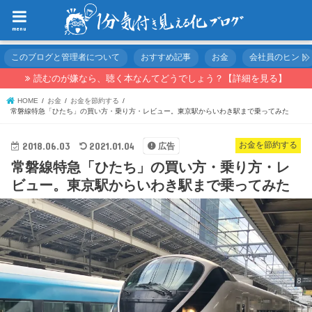
menu
このブログと管理者について
おすすめ記事
お金
会社員のヒント
読むのが嫌なら、聴く本なんてどうでしょう？【詳細を見る】
HOME
お金
お金を節約する
常磐線特急「ひたち」の買い方・乗り方・レビュー。東京駅からいわき駅まで乗ってみた
2018.06.03
2021.01.04
お金を節約する
広告
常磐線特急「ひたち」の買い方・乗り方・レ
ビュー。東京駅からいわき駅まで乗ってみた