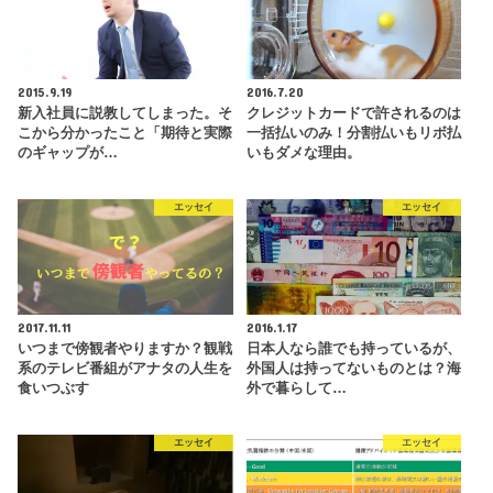
2015.9.19
2016.7.20
新入社員に説教してしまった。そ
クレジットカードで許されるのは
こから分かったこと「期待と実際
一括払いのみ！分割払いもリボ払
のギャップが…
いもダメな理由。
エッセイ
エッセイ
2017.11.11
2016.1.17
いつまで傍観者やりますか？観戦
日本人なら誰でも持っているが、
系のテレビ番組がアナタの人生を
外国人は持ってないものとは？海
食いつぶす
外で暮らして…
エッセイ
エッセイ