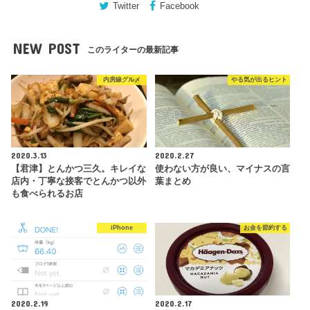
Twitter
Facebook
NEW POST
このライターの最新記事
内房線グルメ
やる気が出るヒント
2020.3.13
2020.2.27
【君津】とんかつ三久。キレイな
使わない方が良い、マイナスの言
店内・丁寧な接客でとんかつ以外
葉まとめ
も食べられるお店
iPhone
お金を節約する
2020.2.19
2020.2.17