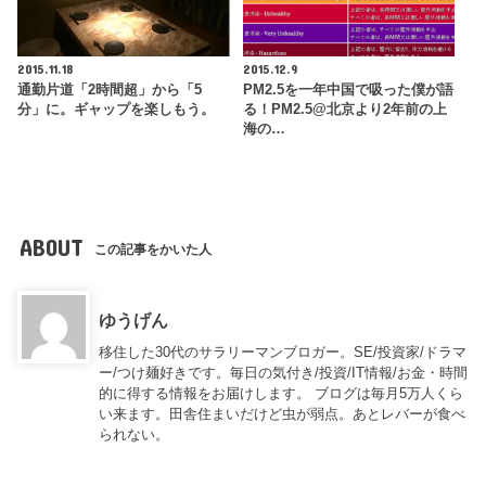
2015.11.18
2015.12.9
通勤片道「2時間超」から「5
PM2.5を一年中国で吸った僕が語
分」に。ギャップを楽しもう。
る！PM2.5@北京より2年前の上
海の…
ABOUT
この記事をかいた人
ゆうげん
移住した30代のサラリーマンブロガー。SE/投資家/ドラマ
ー/つけ麺好きです。毎日の気付き/投資/IT情報/お金・時間
的に得する情報をお届けします。 ブログは毎月5万人くら
い来ます。田舎住まいだけど虫が弱点。あとレバーが食べ
られない。