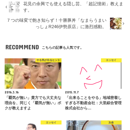
花見の余興でも使える隠し芸、「超記憶術」教えま
す。
７つの味変で飽き知らず！十勝豚丼「なまらうまい
っしょR246伊勢原店」に激烈感動。
RECOMMEND
こちらの記事も人気です。
やる気が出るヒント
エッセイ
2016.3.16
2015.11.7
「覇気が無い」貴方でも大丈夫な
「出来ることをやる」地域密着し
理由を、同じく「覇気が無い」ボ
すぎる不動産会社：大里綜合管理
クが教えますよ
株式会社から…
エッセイ
お金