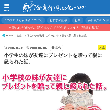
menu
このブログと管理者について
おすすめ記事
お金
会社員のヒント
読むのが嫌なら、聴く本なんてどうでしょう？【詳細を見る】
HOME
お金
小学生の妹が友達にプレゼントを贈って親に怒られた話。
2016.03.11
2018.06.06
お金
広告
小学生の妹が友達にプレゼントを贈って親に
怒られた話。