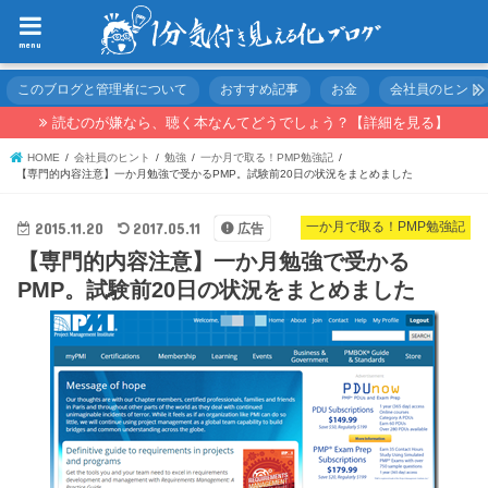
menu
このブログと管理者について
おすすめ記事
お金
会社員のヒント
読むのが嫌なら、聴く本なんてどうでしょう？【詳細を見る】
HOME
会社員のヒント
勉強
一か月で取る！PMP勉強記
【専門的内容注意】一か月勉強で受かるPMP。試験前20日の状況をまとめました
2015.11.20
2017.05.11
一か月で取る！PMP勉強記
広告
【専門的内容注意】一か月勉強で受かる
PMP。試験前20日の状況をまとめました