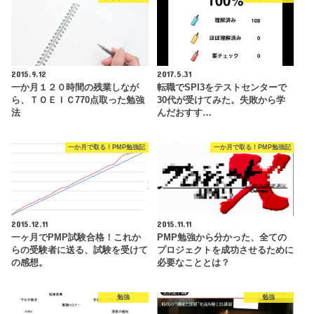
2015.9.12
2017.5.31
一か月１２０時間の残業しなが
転職でSPI3をテストセンターで
ら、ＴＯＥＩＣ770点取った勉強
30代が受けてみた。失敗から学
法
んだおすす…
一か月で取る！PMP勉強記
一か月で取る！PMP勉強記
2015.12.11
2015.11.11
一ヶ月でPMP試験合格！これか
PMP勉強から分かった、全ての
らの受験者に送る、試験を受けて
プロジェクトを成功させるために
の感想。
必要なこととは？
勉強
勉強