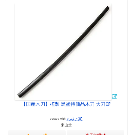
【国産木刀】樫製 黒塗特価品木刀 大刀
posted with
カエレバ
東山堂