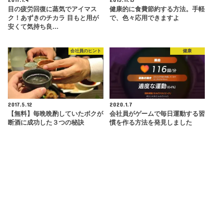
目の疲労回復に蒸気でアイマス
健康的に食費節約する方法。手軽
ク！あずきのチカラ 目もと用が
で、色々応用できますよ
安くて気持ち良…
会社員のヒント
健康
2017.5.12
2020.1.7
【無料】毎晩晩酌していたボクが
会社員がゲームで毎日運動する習
断酒に成功した３つの秘訣
慣を作る方法を発見しました