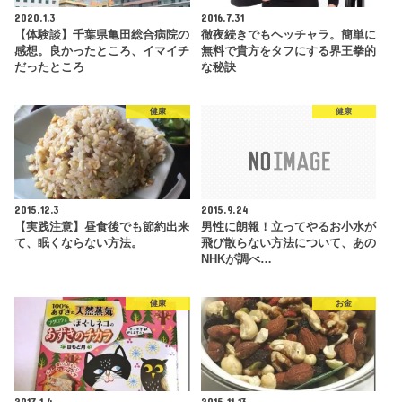
2020.1.3
2016.7.31
【体験談】千葉県亀田総合病院の
徹夜続きでもヘッチャラ。簡単に
感想。良かったところ、イマイチ
無料で貴方をタフにする界王拳的
だったところ
な秘訣
健康
健康
2015.12.3
2015.9.24
【実践注意】昼食後でも節約出来
男性に朗報！立ってやるお小水が
て、眠くならない方法。
飛び散らない方法について、あの
NHKが調べ…
健康
お金
2017.1.4
2015.11.13