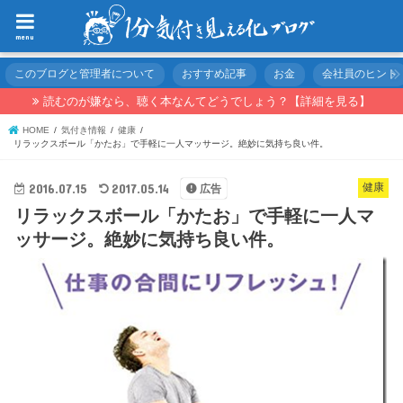
menu
このブログと管理者について
おすすめ記事
お金
会社員のヒント
読むのが嫌なら、聴く本なんてどうでしょう？【詳細を見る】
HOME
気付き情報
健康
リラックスボール「かたお」で手軽に一人マッサージ。絶妙に気持ち良い件。
2016.07.15
2017.05.14
健康
広告
リラックスボール「かたお」で手軽に一人マ
ッサージ。絶妙に気持ち良い件。