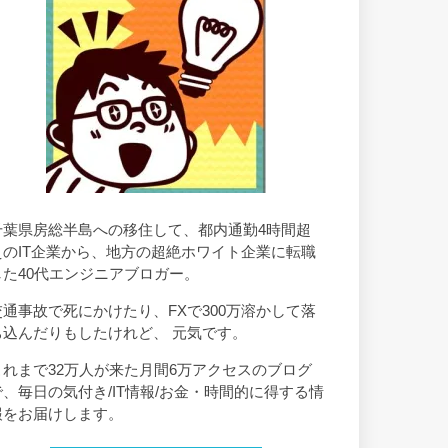
千葉県房総半島への移住して、都内通勤4時間超
えのIT企業から、地方の超絶ホワイト企業に転職
した40代エンジニアブロガー。
交通事故で死にかけたり、FXで300万溶かして落
ち込んだりもしたけれど、 元気です。
これまで32万人が来た月間6万アクセスのブログ
で、毎日の気付き/IT情報/お金・時間的に得する情
報をお届けします。