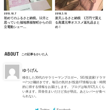
2015.10.7
2018.3.15
初めてのふるさと納税。12月と
楽天ふるさと納税 1万円で貰え
思っていた福地県福智町からの日
る高還元率オススメ返礼品まと
立電動シェー…
め！
ABOUT
この記事をかいた人
ゆうげん
移住した30代のサラリーマンブロガー。SE/投資家/ドラマ
ー/つけ麺好きです。毎日の気付き/投資/IT情報/お金・時間
的に得する情報をお届けします。 ブログは毎月5万人くら
い来ます。田舎住まいだけど虫が弱点。あとレバーが食べ
られない。
Twitter
Facebook