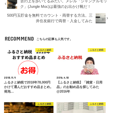
雲の上を歩いてるみたい。メレル「ジャングルモッ
ク」(Jungle Moc)は最強のお出かけ靴だ！
500円玉貯金を無料でカウント・両替する方法。三
井住友銀行で両替・入金してみた
RECOMMEND
こちらの記事も人気です。
ふるさと納税
ふるさと納税
2018.11.9
2016.4.18
ふるさと納税で2018年78,000円
【ふるさと納税】「雑貨・日用
かけて選んだおすすめ品まとめ。
品」のお勧め品を探してみた
発泡…
@2016年
ふるさと納税
ふるさと納税