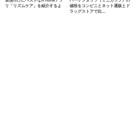
習慣付けにベストなiPhoneアプ
ハーゲンダッツ（ミニカップ）の
リ「リズムケア」を紹介するよ
値段をコンビニとネット通販とド
ラッグストアで比…