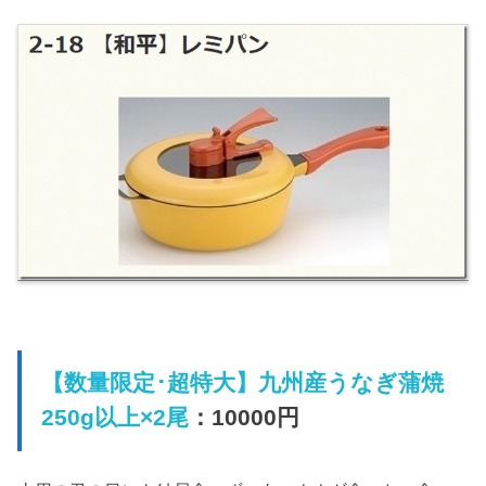
【数量限定･超特大】九州産うなぎ蒲焼
250g以上×2尾
：10000円