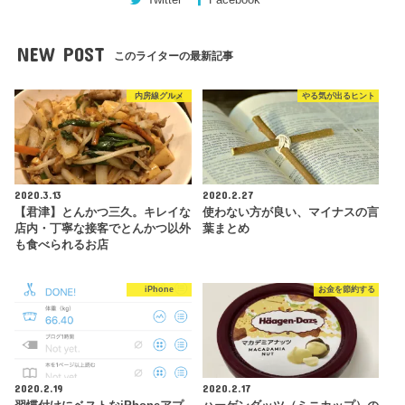
NEW POST
このライターの最新記事
内房線グルメ
やる気が出るヒント
2020.3.13
2020.2.27
【君津】とんかつ三久。キレイな
使わない方が良い、マイナスの言
店内・丁寧な接客でとんかつ以外
葉まとめ
も食べられるお店
iPhone
お金を節約する
2020.2.19
2020.2.17