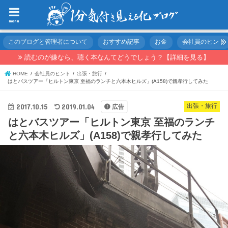
menu
このブログと管理者について
おすすめ記事
お金
会社員のヒント
読むのが嫌なら、聴く本なんてどうでしょう？【詳細を見る】
HOME
会社員のヒント
出張・旅行
はとバスツアー「ヒルトン東京 至福のランチと六本木ヒルズ」(A158)で親孝行してみた
2017.10.15
2019.01.04
出張・旅行
広告
はとバスツアー「ヒルトン東京 至福のランチ
と六本木ヒルズ」(A158)で親孝行してみた