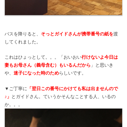
バスを降りると、
そっとガイドさんが携帯番号の紙を
渡
してくれました。
これはひょっとして。。。「おいおい
行けないよ今日は
妻もお母さん（義母含む）もいるんだから
」と思いき
や、
迷子になった時のため
らしいです。
▼ご丁寧に
「翌日この番号にかけても私は出ませんので
♪」
とガイドさん。ていうかそんなことする人、いるの
か。。。