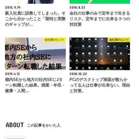
2015.9.19
2016.8.23
新入社員に説教してしまった。そ
会社の仕事のみで定年まで生きる
こから分かったこと「期待と実際
リスク。定年までに出来る３つの
のギャップが…
対抗策
会社員のヒント
会社員のヒント
2019.4.13
2018.10.22
都内SEから地方の社内SEにJタ
PCのデスクトップ画面が散らか
ーン転職した結果。残業・年収・
ってる人は仕事が出来ない。理由
健康・人間…
と対策。
ABOUT
この記事をかいた人