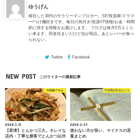
ゆうげん
移住した30代のサラリーマンブロガー。SE/投資家/ドラマ
ー/つけ麺好きです。毎日の気付き/投資/IT情報/お金・時間
的に得する情報をお届けします。 ブログは毎月5万人くら
い来ます。田舎住まいだけど虫が弱点。あとレバーが食べ
られない。
Twitter
Facebook
NEW POST
このライターの最新記事
内房線グルメ
やる気が出るヒント
2020.3.13
2020.2.27
【君津】とんかつ三久。キレイな
使わない方が良い、マイナスの言
店内・丁寧な接客でとんかつ以外
葉まとめ