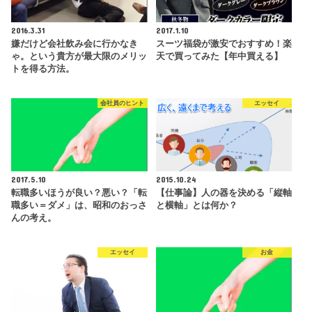
2016.3.31
2017.1.10
嫌だけど会社飲み会に行かなき
スーツ福袋が激安でおすすめ！楽
ゃ。という貴方が最大限のメリッ
天で買ってみた【年中買える】
トを得る方法。
会社員のヒント
エッセイ
2017.5.10
2015.10.24
転職多いほうが良い？悪い？「転
【仕事論】人の器を決める「縦軸
職多い＝ダメ」は、昭和のおっさ
と横軸」とは何か？
んの考え。
エッセイ
お金