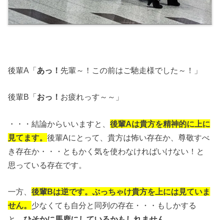
後輩A「
あっ！
先輩～！この前はご馳走様でした～！」
後輩B「
おっ！
お疲れっす～～」
・・・結論からいいますと、
後輩Aは貴方を精神的に上に
見てます。
後輩Aにとって、貴方は怖い存在か、尊敬すべ
き存在か・・・ともかく気を使わなければいけない！と
思っている存在です。
一方、
後輩Bは逆です。ぶっちゃけ貴方を上には見ていま
せん。
少なくても自分と同列の存在・・・もしかする
と、
ひそかに馬鹿にしているかもしれません。