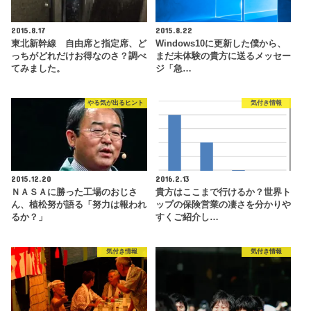
2015.8.17
2015.8.22
東北新幹線 自由席と指定席、ど
Windows10に更新した僕から、
っちがどれだけお得なのさ？調べ
まだ未体験の貴方に送るメッセー
てみました。
ジ「急…
やる気が出るヒント
気付き情報
2015.12.20
2016.2.13
ＮＡＳＡに勝った工場のおじさ
貴方はここまで行けるか？世界ト
ん、植松努が語る「努力は報われ
ップの保険営業の凄さを分かりや
るか？」
すくご紹介し…
気付き情報
気付き情報