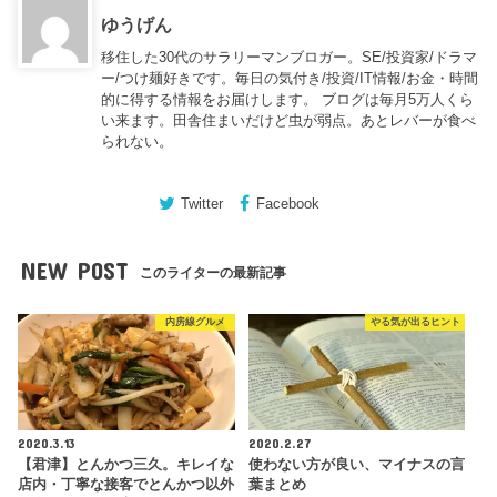
ゆうげん
移住した30代のサラリーマンブロガー。SE/投資家/ドラマ
ー/つけ麺好きです。毎日の気付き/投資/IT情報/お金・時間
的に得する情報をお届けします。 ブログは毎月5万人くら
い来ます。田舎住まいだけど虫が弱点。あとレバーが食べ
られない。
Twitter
Facebook
NEW POST
このライターの最新記事
内房線グルメ
やる気が出るヒント
2020.3.13
2020.2.27
【君津】とんかつ三久。キレイな
使わない方が良い、マイナスの言
店内・丁寧な接客でとんかつ以外
葉まとめ