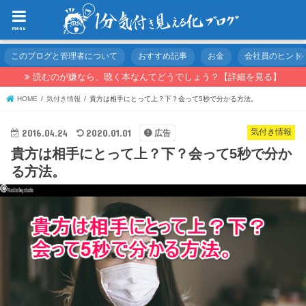
menu
このブログと管理者について
おすすめ記事
お金
会社員のヒント
読むのが嫌なら、聴く本なんてどうでしょう？【詳細を見る】
HOME
気付き情報
貴方は相手にとって上？下？会って5秒で分かる方法。
2016.04.24
2020.01.01
気付き情報
広告
貴方は相手にとって上？下？会って5秒で分か
る方法。