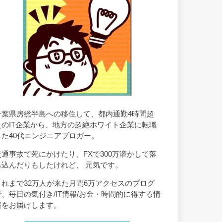
千葉県房総半島への移住して、都内通勤4時間超
えのIT企業から、地方の超絶ホワイト企業に転職
した40代エンジニアブロガー。
交通事故で死にかけたり、FXで300万溶かして落
ち込んだりもしたけれど、 元気です。
これまで32万人が来た月間6万アクセスのブログ
で、毎日の気付き/IT情報/お金・時間的に得する情
報をお届けします。