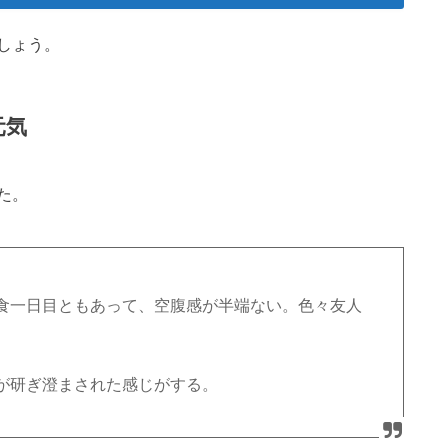
しょう。
元気
た。
食一日目ともあって、空腹感が半端ない。色々友人
。
が研ぎ澄まされた感じがする。