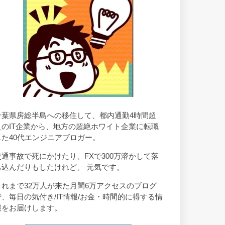
千葉県房総半島への移住して、都内通勤4時間超
えのIT企業から、地方の超絶ホワイト企業に転職
した40代エンジニアブロガー。
交通事故で死にかけたり、FXで300万溶かして落
ち込んだりもしたけれど、 元気です。
これまで32万人が来た月間6万アクセスのブログ
で、毎日の気付き/IT情報/お金・時間的に得する情
報をお届けします。