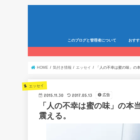
このブログと管理者について
おすす
HOME
気付き情報
エッセイ
「人の不幸は蜜の味」の
エッセイ
2015.11.30
2017.05.13
広告
「人の不幸は蜜の味」の本
震える。