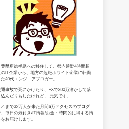
千葉県房総半島への移住して、都内通勤4時間超
えのIT企業から、地方の超絶ホワイト企業に転職
した40代エンジニアブロガー。
交通事故で死にかけたり、FXで300万溶かして落
ち込んだりもしたけれど、 元気です。
これまで32万人が来た月間6万アクセスのブログ
で、毎日の気付き/IT情報/お金・時間的に得する情
報をお届けします。