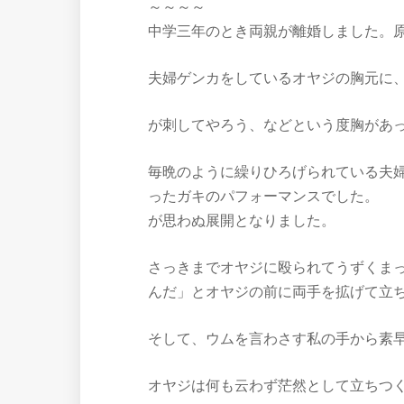
～～～～
中学三年のとき両親が離婚しました。
夫婦ゲンカをしているオヤジの胸元に
が刺してやろう、などという度胸があ
毎晩のように繰りひろげられている夫
ったガキのパフォーマンスでした。
が思わぬ展開となりました。
さっきまでオヤジに殴られてうずくま
んだ」とオヤジの前に両手を拡げて立
そして、ウムを言わさす私の手から素
オヤジは何も云わず茫然として立ちつ