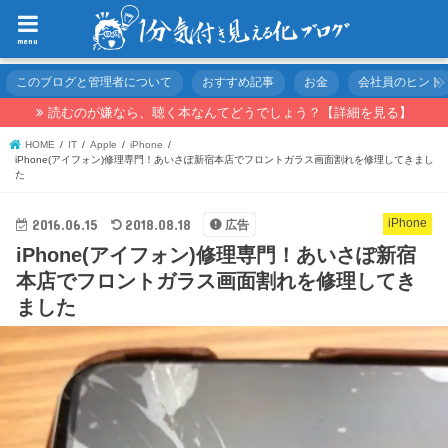
menu
このブログと管理者について
おすすめ記事
お金
会社員のヒント
読むのが嫌なら、聴く本なんてどうでしょう？【詳細を見る】
HOME
IT
Apple
iPhone
iPhone(アイフォン)修理専門！あいさぽ新宿本店でフロントガラス画面割れを修理してきまし
た
2016.06.15
2018.08.18
iPhone
広告
iPhone(アイフォン)修理専門！あいさぽ新宿
本店でフロントガラス画面割れを修理してき
ました