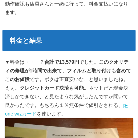
動作確認も店員さんと一緒に行って、料金支払いになり
ます。
料金と結果
▼料金は・・・？
合計で13,579円
でした。
このクオリテ
ィの修理が1時間で出来て、フィルムと取り付けも含めて
このお値段
です。ボクは正直安いな、と思いましたね。
えぇ。
クレジットカード決済も可能。
ネットだと現金決
済しかできない、と見たような気がしたんですが聞いて
良かったです。もちろん１％無条件で値引きされる、
p-
one wizカード
を使います。