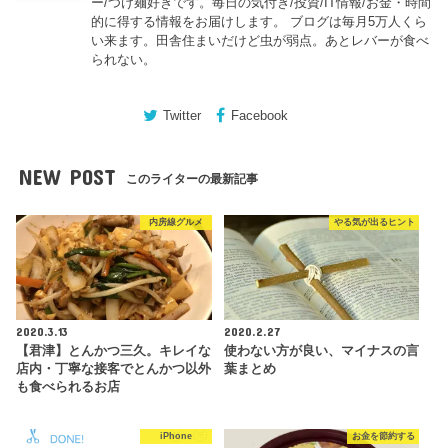
ー/つけ麺好きです。毎日の気付き/投資/IT情報/お金・時間
的に得する情報をお届けします。 ブログは毎月5万人くら
い来ます。田舎住まいだけど虫が弱点。あとレバーが食べ
られない。
Twitter
Facebook
NEW POST
このライターの最新記事
内房線グルメ
やる気が出るヒント
2020.3.13
2020.2.27
【君津】とんかつ三久。キレイな
使わない方が良い、マイナスの言
店内・丁寧な接客でとんかつ以外
葉まとめ
も食べられるお店
iPhone
お金を節約する