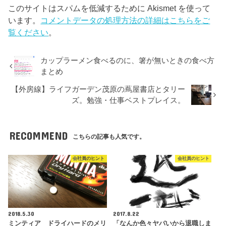
このサイトはスパムを低減するために Akismet を使って
います。
コメントデータの処理方法の詳細はこちらをご
覧ください
。
カップラーメン食べるのに、箸が無いときの食べ方
まとめ
【外房線】ライフガーデン茂原の蔦屋書店とタリー
ズ。勉強・仕事ベストプレイス。
RECOMMEND
こちらの記事も人気です。
会社員のヒント
会社員のヒント
2018.5.30
2017.8.22
ミンティア ドライハードのメリ
「なんか色々ヤバいから退職しま