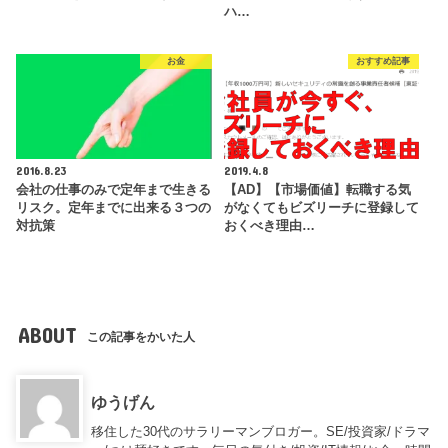
ハ…
お金
おすすめ記事
2016.8.23
2019.4.8
会社の仕事のみで定年まで生きる
【AD】【市場価値】転職する気
リスク。定年までに出来る３つの
がなくてもビズリーチに登録して
対抗策
おくべき理由…
ABOUT
この記事をかいた人
ゆうげん
移住した30代のサラリーマンブロガー。SE/投資家/ドラマ