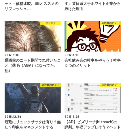
ット・価格比較。SEオススメの
す」某日系大手ホワイト企業から
リフレッシュ…
抜けた理由
エッセイ
会社員のヒント
2017.9.14
2017.3.19
退職前のニート期間で気付いたこ
会社飲み会の幹事をやろう！幹事
と（薄毛（AGA）になってた、
５つのメリット
他）
会社員のヒント
会社員のヒント
2015.12.26
2017.2.23
通勤にリュックサックは有り？無
【AD】ビズリーチ(bizreach)の
し？印象をマネジメントする
評判。年収アップしそう？ヘッド