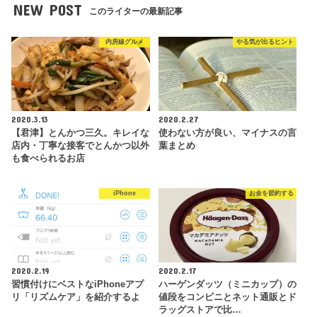
NEW POST
このライターの最新記事
内房線グルメ
やる気が出るヒント
2020.3.13
2020.2.27
【君津】とんかつ三久。キレイな
使わない方が良い、マイナスの言
店内・丁寧な接客でとんかつ以外
葉まとめ
も食べられるお店
iPhone
お金を節約する
2020.2.19
2020.2.17
習慣付けにベストなiPhoneアプ
ハーゲンダッツ（ミニカップ）の
リ「リズムケア」を紹介するよ
値段をコンビニとネット通販とド
ラッグストアで比…