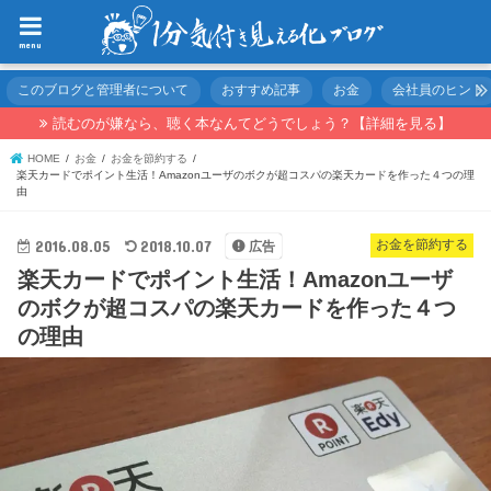
menu
このブログと管理者について
おすすめ記事
お金
会社員のヒント
読むのが嫌なら、聴く本なんてどうでしょう？【詳細を見る】
HOME
お金
お金を節約する
楽天カードでポイント生活！Amazonユーザのボクが超コスパの楽天カードを作った４つの理
由
2016.08.05
2018.10.07
お金を節約する
広告
楽天カードでポイント生活！Amazonユーザ
のボクが超コスパの楽天カードを作った４つ
の理由