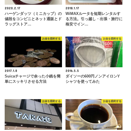
2020.2.17
2018.1.17
ハーゲンダッツ（ミニカップ）の
WiMAXルータを短期レンタルす
値段をコンビニとネット通販とド
る方法。引っ越し・出張・旅行に
ラッグストア…
格安でイン…
お金を節約する
お金を節約する
2017.1.8
2016.5.5
Suicaチャージで余った小銭を簡
ダイソーの600円ノンアイロンY
単にスッキリさせる方法
シャツを使ってみた
お金を節約する
お金を節約する