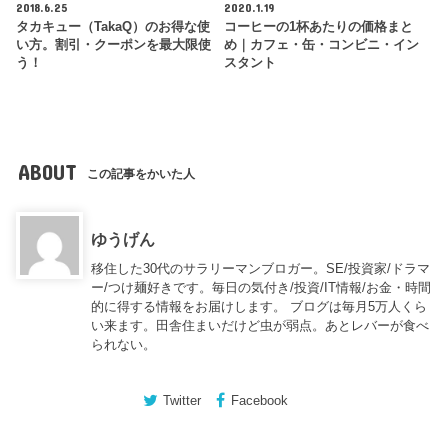
2018.6.25
2020.1.19
タカキュー（TakaQ）のお得な使
コーヒーの1杯あたりの価格まと
い方。割引・クーポンを最大限使
め｜カフェ・缶・コンビニ・イン
う！
スタント
ABOUT
この記事をかいた人
ゆうげん
移住した30代のサラリーマンブロガー。SE/投資家/ドラマ
ー/つけ麺好きです。毎日の気付き/投資/IT情報/お金・時間
的に得する情報をお届けします。 ブログは毎月5万人くら
い来ます。田舎住まいだけど虫が弱点。あとレバーが食べ
られない。
Twitter
Facebook