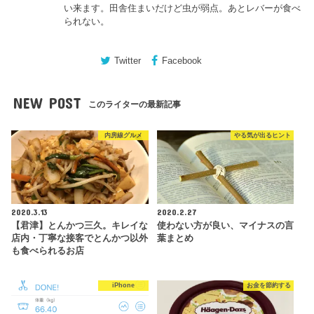
い来ます。田舎住まいだけど虫が弱点。あとレバーが食べ
られない。
Twitter
Facebook
NEW POST
このライターの最新記事
内房線グルメ
やる気が出るヒント
2020.3.13
2020.2.27
【君津】とんかつ三久。キレイな
使わない方が良い、マイナスの言
店内・丁寧な接客でとんかつ以外
葉まとめ
も食べられるお店
iPhone
お金を節約する