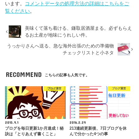
います。
コメントデータの処理方法の詳細はこちらをご
覧ください
。
美味くて落ち着ける、鎌取居酒屋まる。必ずもらえ
るお土産が地味にうれしい件。
うっかりさんへ送る、急な海外出張のための準備物
チェックリストと小ネタ
RECOMMEND
こちらの記事も人気です。
ブログ運営
ブログ運営
2015.9.1
2016.2.29
ブログを毎日更新1か月達成！秘
213連続更新後、7日ブログを休
訣は「とりあえず書くこと」
んで分かった4つの事